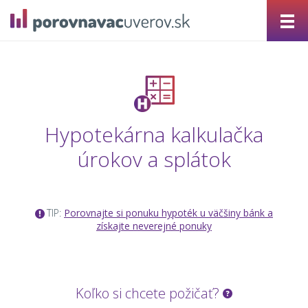
Hypotekárna kalkulačka
úrokov a splátok
TIP:
Porovnajte si ponuku hypoték u väčšiny bánk a
získajte neverejné ponuky
Koľko si chcete požičať?