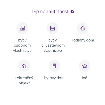
Typ nehnuteľnosti
byt v
byt v
rodinný dom
osobnom
družstevnom
vlastníctve
vlastníctve
rekreačný
bytový dom
iné
objekt